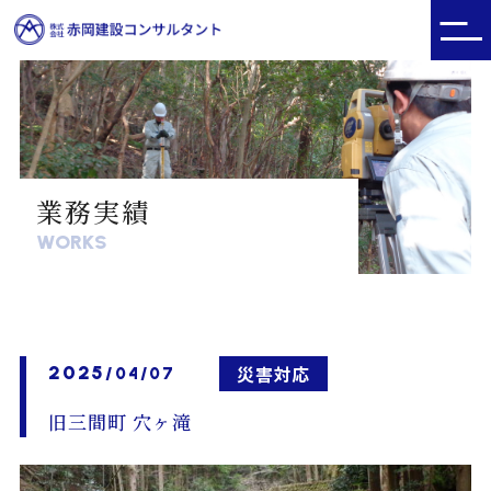
業務実績
WORKS
2025
災害対応
/04/07
旧三間町 穴ヶ滝